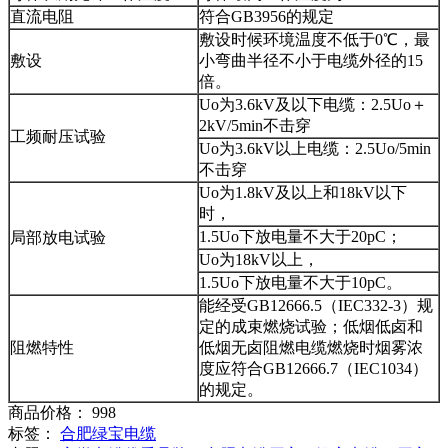
直流电阻
符合GB3956的规定
敷设时候环境温度不低于0℃，最
敷设
小弯曲半径不小于电缆外径的15
倍。
Uo为3.6kV及以下电缆：2.5Uo＋
2kV/5min不击穿
工频耐压试验
Uo为3.6kV以上电缆：2.5Uo/5min
不击穿
Uo为1.8kV及以上和18kV以下
时，
1.5Uo下放电量不大于20pC；
局部放电试验
Uo为18kV以上，
1.5Uo下放电量不大于10pC。
能经受GB12666.5（IEC332-3）规
定的成束燃烧试验；低烟低卤和
阻燃特性
低烟无卤阻燃电缆燃烧时烟雾浓
度应符合GB12666.7（IEC1034）
的规定。
商品价格： 998
标签：
合肥绿宝电缆