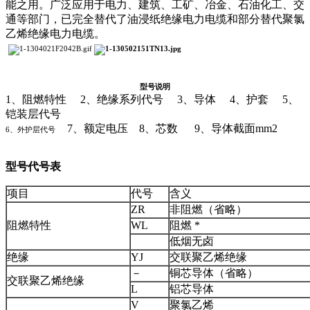
能之用。广泛应用于电力、建筑、工矿、冶金、石油化工、交
通等部门，已完全替代了油浸纸绝缘电力电缆和部分替代聚氯
乙烯绝缘电力电缆。
型号说明
1、阻燃特性 2、绝缘系列代号 3、导体 4、护套 5、
铠装层代号
7、额定电压 8、芯数 9、导体截面mm2
6、外护层代号
型号代号表
项目
代号
含义
ZR
非阻燃（省略）
阻燃特性
WL
阻燃 *
低烟无卤
绝缘
YJ
交联聚乙烯绝缘
－
铜芯导体（省略）
交联聚乙烯绝缘
L
铝芯导体
V
聚氯乙烯