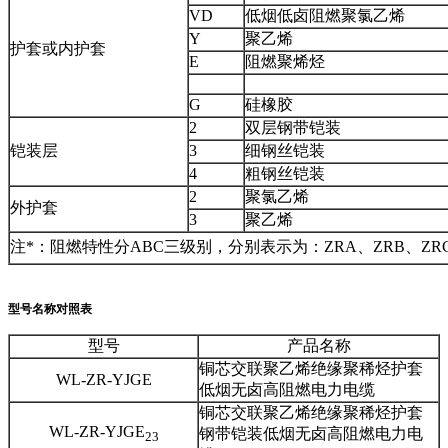
VD
低烟低卤阻燃聚氯乙烯
Y
聚乙烯
护套或内护套
E
阻燃聚烯烃
G
硅橡胶
2
双层钢带铠装
铠装层
3
细钢丝铠装
4
粗钢丝铠装
2
聚氯乙烯
外护套
3
聚乙烯
注*：阻燃特性分ABC三级别，分别表示为：ZRA、ZRB、ZR
型号名称对照表
型号
产品名称
铜芯交联聚乙烯绝缘聚稀烃护套
WL-ZR-YJGE
低烟无卤高阻燃电力电缆
铜芯交联聚乙烯绝缘聚稀烃护套
WL-ZR-YJGE
钢带铠装低烟无卤高阻燃电力电
23