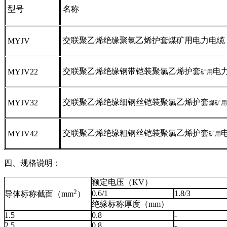
型号
名称
交联聚乙烯绝缘聚氯乙烯
护套煤矿用
电力电缆
MYJV
交联聚乙烯绝缘钢带铠装聚氯乙烯护套
电
MYJV22
矿用
交联聚乙烯绝缘细钢丝铠装聚氯乙烯护套
MYJV32
煤矿用
交联聚乙烯绝缘粗钢丝铠装聚氯乙烯护套
MYJV42
矿用
四、规格说明：
额定电压（KV）
2
0.6/1
1.8/3
导体标称截面（mm
）
绝缘标称厚度（mm）
1.5
0.8
-
2.5
0.8
-